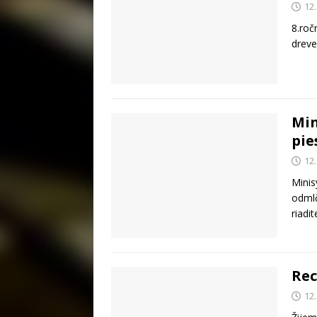
12
8.roč
dreve
Min
pie
12
Minis
odmlč
riadi
Rec
12