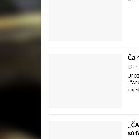
Čar
23
UPOZO
“ČAR
objed
„ČA
súť