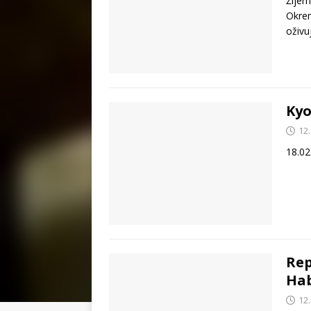
Žijem
Okrem
oživu
Kyo
12
18.02
Rep
Hab
12