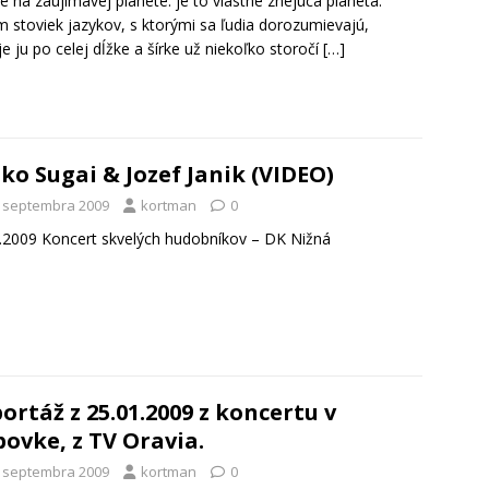
e na zaujímavej planéte: je to vlastne znejúca planéta.
 stoviek jazykov, s ktorými sa ľudia dorozumievajú,
je ju po celej dĺžke a šírke už niekoľko storočí
[…]
ko Sugai & Jozef Janik (VIDEO)
. septembra 2009
kortman
0
.2009 Koncert skvelých hudobníkov – DK Nižná
ortáž z 25.01.2009 z koncertu v
ovke, z TV Oravia.
. septembra 2009
kortman
0