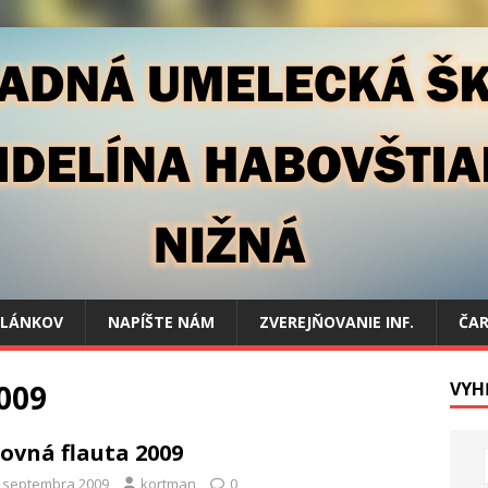
ČLÁNKOV
NAPÍŠTE NÁM
ZVEREJŇOVANIE INF.
ČAR
009
VYH
ovná flauta 2009
. septembra 2009
kortman
0