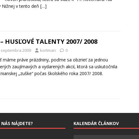
 Nižnej v tento deň
[…]
 – HUSĽOVÉ TALENTY 2007/ 2008
. septembra 2009
kortman
0
ď máme práve prázdniny, poďme sa obzrieť za jednou
cerých zaujímavých a vydarených akcií, ktorá sa uskutočnila
žnianskej „zuške“ počas školského roka 2007/ 2008.
 NÁS NÁJDETE?
KALENDÁR ČLÁNKOV