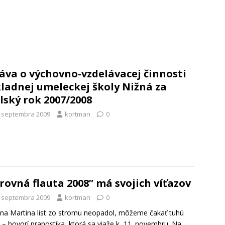
áva o výchovno-vzdelávacej činnosti
ladnej umeleckej školy Nižná za
lský rok 2007/2008
. septembra 2009
kortman
0
rovná flauta 2008” má svojich víťazov
. septembra 2009
kortman
0
na Martina list zo stromu neopadol, môžeme čakať tuhú
 – hovorí pranostika, ktorá sa viaže k 11. novembru. Na