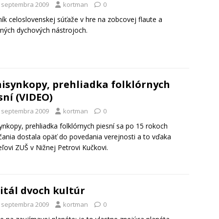
. septembra 2009
kortman
0
ník celoslovenskej súťaže v hre na zobcovej flaute a
ných dychových nástrojoch.
isynkopy, prehliadka folklórnych
sní (VIDEO)
. septembra 2009
kortman
0
ynkopy, prehliadka folklórnych piesní sa po 15 rokoch
ania dostala opäť do povedania verejnosti a to vďaka
teľovi ZUŠ v Nižnej Petrovi Kučkovi.
itál dvoch kultúr
. septembra 2009
kortman
0