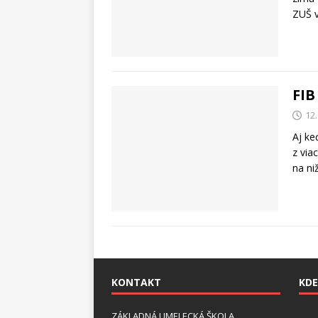
ZUŠ v
FIB
12
Aj ke
z via
na ni
KONTAKT
KDE
ZÁKLADNÁ UMELECKÁ ŠKOLA