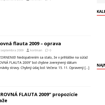
KAL
ovná flauta 2009 – oprava
. septembra 2009
kortman
0
RNENIE! Nedopatrením sa stalo, že v prihláške na súťaž
OVNÁ FLAUTA 2009” bol chybne zverejnený dátum
NAJ
návky stravy. Chybný údaj bol: Večera: 15. 11. Opravený
[…]
ROVNÁ FLAUTA 2009“ propozícíe
aže