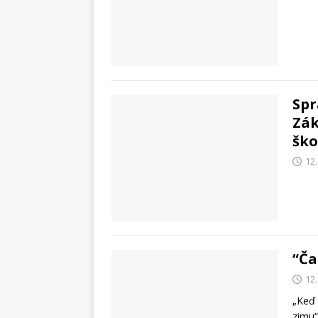
Spr
Zák
ško
12
“Ča
12
„Keď 
zimu“