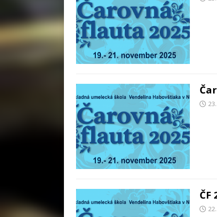
Čar
23
ČF 
22