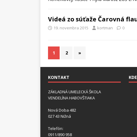
Videá zo súťaže Čarovná fla
19. novembra 2015
kortman
0
1
2
»
KONTAKT
KDE
ZÁKLADNÁ UMELECKÁ ŠKOLA
VENDELÍNA HABOVŠTIAKA
Nová Doba 482
027 43 Nižná
Telefón:
0911/890 958