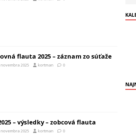
KAL
ovná flauta 2025 – záznam zo súťaže
. novembra 2025
kortman
0
NAJ
2025 – výsledky – zobcová flauta
. novembra 2025
kortman
0