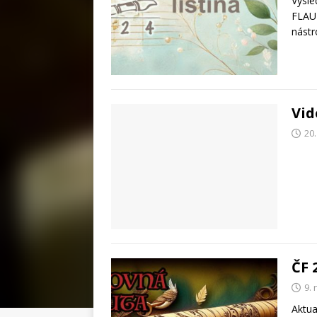
Výsle
FLAUT
nástr
Vid
20
ČF 
9.
Aktu