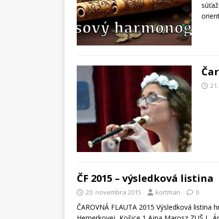
súťaž
orien
Čar
21
ČF 2015 – výsledková listina
20. novembra 2015
kortman
0
ČAROVNÁ FLAUTA 2015 Výsledková listina hra
Hemerkovej, Košice 1 Ajna Marosz ZUŠ L. Ár