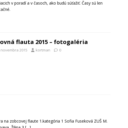
iacich v poradí a v časoch, ako budú súťažiť. Časy sú len
tačné.
ovná flauta 2015 – fotogaléria
. novembra 2015
kortman
0
 na zobcovej flaute 1.kategória 1 Sofia Fuseková ZUŠ M.
vaya, Žilina 3
[…]