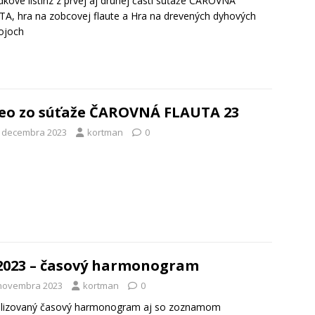
dkové listinz z prvej aj druhej časti súťaže ČAROVNÁ
A, hra na zobcovej flaute a Hra na drevených dyhových
ojoch
eo zo súťaže ČAROVNÁ FLAUTA 23
. decembra 2023
kortman
0
2023 – časový harmonogram
 novembra 2023
kortman
0
alizovaný časový harmonogram aj so zoznamom