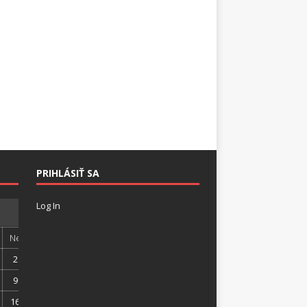
PRIHLÁSIŤ SA
Log In
Ne
2
9
16