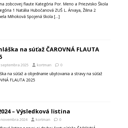
a zobcovej flaute Kategória Por. Meno a Priezvisko Škola
tegória 1 Natália Hubočanová ZUŠ L. Árvaya, Žilina 2
aela Mihoková Spojená škola
[…]
hláška na súťaž ČAROVNÁ FLAUTA
5
. septembra 2025
kortman
0
áška na súťaž a objednanie ubytovania a stravy na súťaž
VNÁ FLAUTA 2025
2024 – Výsledková listina
. novembra 2024
kortman
0