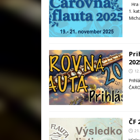
Hra n
1. ka
Mich
Pri
202
12
Prihl
ČARO
ČF 
21