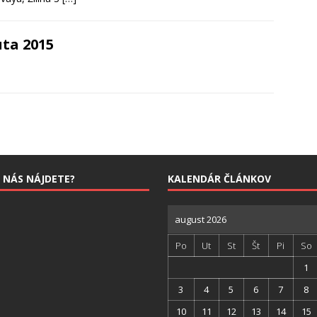
uta 2015
 NÁS NÁJDETE?
KALENDÁR ČLÁNKOV
august 2026
Po
Ut
St
Št
Pi
So
1
3
4
5
6
7
8
10
11
12
13
14
15