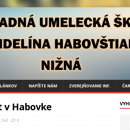
ČLÁNKOV
NAPÍŠTE NÁM
ZVEREJŇOVANIE INF.
ČAR
t v Habovke
VYH
y
,
hot
0