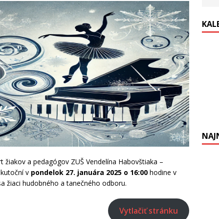
KAL
NAJ
t žiakov a pedagógov ZUŠ Vendelína Habovštiaka –
skutoční v
pondelok 27. januára 2025 o 16:00
hodine v
 sa žiaci hudobného a tanečného odboru.
Vytlačiť stránku