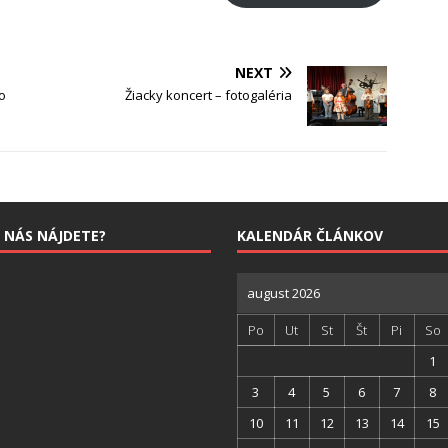
NEXT
o
Žiacky koncert – fotogaléria
 NÁS NÁJDETE?
KALENDÁR ČLÁNKOV
august 2026
Po
Ut
St
Št
Pi
So
1
3
4
5
6
7
8
10
11
12
13
14
15