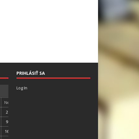
PRIHLÁSIŤ SA
Log In
Ne
2
9
16