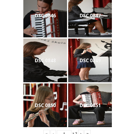
DSC 0846
DSC 0847
DSC 0848
DSC 0849
DSC 0850
DSC 0851
«
‹
z
2
›
»