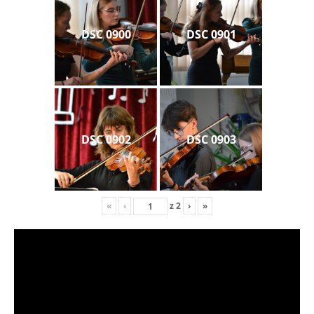
DSC 0900
DSC 0901
DSC 0902
DSC 0903
«
‹
z
2
›
»