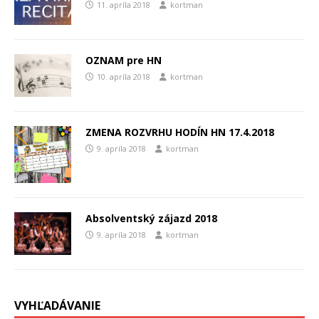
11. apríla 2018
kortman
OZNAM pre HN
10. apríla 2018
kortman
ZMENA ROZVRHU HODÍN HN 17.4.2018
9. apríla 2018
kortman
Absolventský zájazd 2018
9. apríla 2018
kortman
VYHĽADÁVANIE