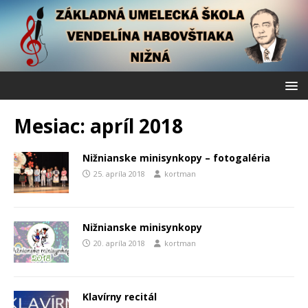
Mesiac:
apríl 2018
Nižnianske minisynkopy – fotogaléria
25. apríla 2018
kortman
Nižnianske minisynkopy
20. apríla 2018
kortman
Klavírny recitál