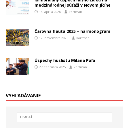
medzinárodnej súťaži v Novom Jičíne
14. apríla 2026
kortman
Čarovná flauta 2025 – harmonogram
12. novembra 2025
kortman
Úspechy huslistu Milana Paľa
27. februára 2025
kortman
VYHĽADÁVANIE