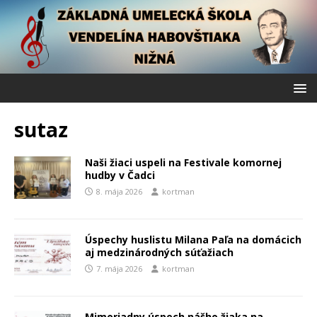
sutaz
Naši žiaci uspeli na Festivale komornej
hudby v Čadci
8. mája 2026
kortman
Úspechy huslistu Milana Paľa na domácich
aj medzinárodných súťažiach
7. mája 2026
kortman
Mimoriadny úspech nášho žiaka na