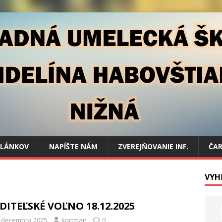
ČLÁNKOV
NAPÍŠTE NÁM
ZVEREJŇOVANIE INF.
ČAR
VYH
DITEĽSKÉ VOĽNO 18.12.2025
. decembra 2025
kortman
0