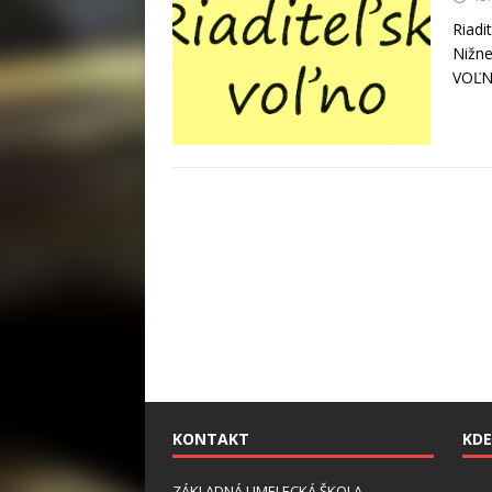
Riadi
Nižne
VOĽNO
KONTAKT
KDE
ZÁKLADNÁ UMELECKÁ ŠKOLA