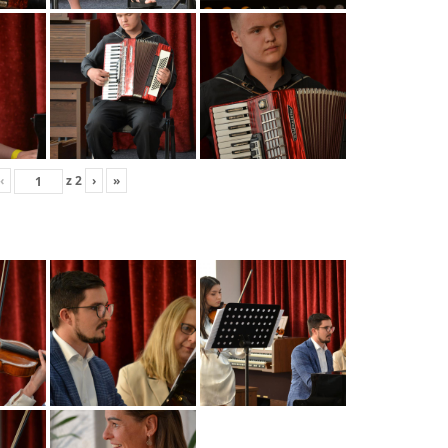
‹
z
2
›
»