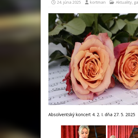
24. júna 2025
kortman
Aktuality
,
ga
Absolventský koncert 4. 2. I. dňa 27. 5. 2025