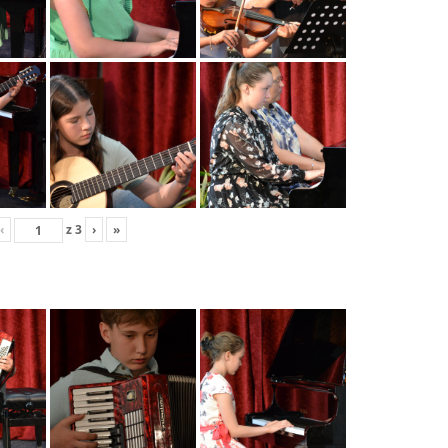
‹
z
3
›
»