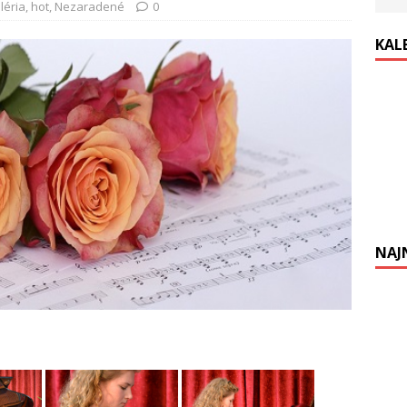
léria
,
hot
,
Nezaradené
0
KAL
NAJ