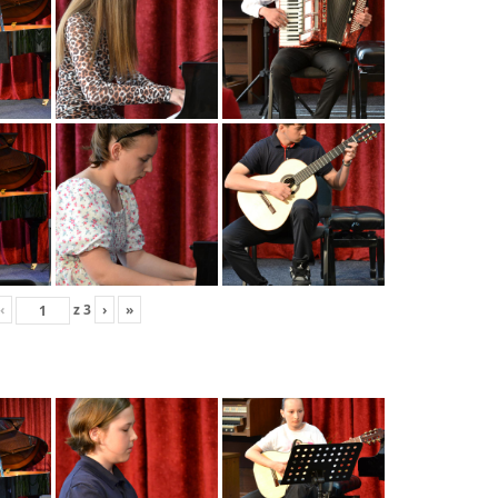
‹
z
3
›
»