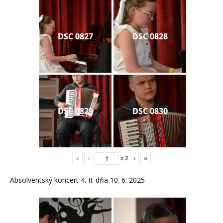
DSC 0827
DSC 0828
DSC 0829
DSC 0830
«
‹
z
2
›
»
Absolventský koncert 4. II. dňa 10. 6. 2025