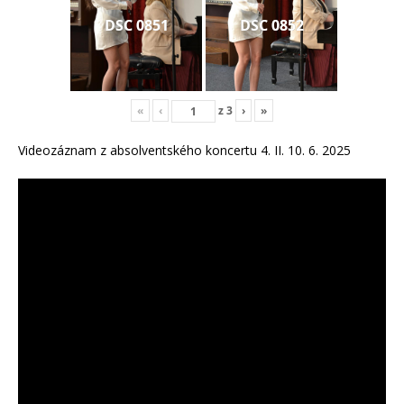
DSC 0851
DSC 0852
«
‹
z
3
›
»
Videozáznam z absolventského koncertu 4. II. 10. 6. 2025