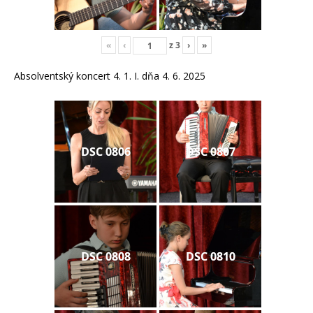
«
‹
z
3
›
»
Absolventský koncert 4. 1. I. dňa 4. 6. 2025
DSC 0806
DSC 0807
DSC 0808
DSC 0810