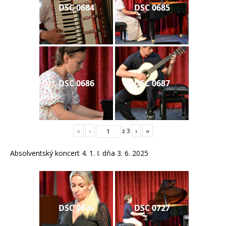
DSC 0684
DSC 0685
DSC 0686
DSC 0687
«
‹
z
3
›
»
Absolventský koncert 4. 1. I. dňa 3. 6. 2025
DSC 0726
DSC 0727