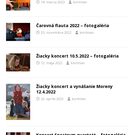
14. marca 2023
kortman
Čarovná flauta 2022 – fotogaléria
25. novembra 2022
kortman
Žiacky koncert 10.5.2022 – fotogaléria
12. mája 2022
kortman
Žiacky koncert a vynášanie Moreny
12.4.2022
22. apríla 2022
kortman
Koncert Spectrum quartett – fotogaléria